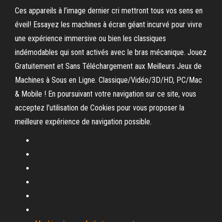
Ces appareils à l’image dernier cri mettront tous vos sens en
éveil! Essayez les machines à écran géant incurvé pour vivre
une expérience immersive ou bien les classiques
indémodables qui sont activés avec le bras mécanique. Jouez
Gratuitement et Sans Téléchargement aux Meilleurs Jeux de
Machines à Sous en Ligne. Classique/Vidéo/3D/HD, PC/Mac
& Mobile ! En poursuivant votre navigation sur ce site, vous
acceptez l’utilisation de Cookies pour vous proposer la
meilleure expérience de navigation possible.