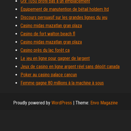
Gtx 1050 profil bas à un emplacement
Équipement de manutention de bétail holdem ltd
Discours persuasif sur les grandes lignes du jeu
Casino midas mazatlan gran plaza
Casino de fort walton beach fl
Casino midas mazatlan gran plaza
Casino près du lac forêt ca
Le jeu en ligne pour gagner de largent
Jeux de casino en ligne argent réel sans dépôt canada
Poker au casino palace cancun
Femme gagne 80 millions à la machine à sous
Proudly powered by
WordPress
|
Theme:
Envo Magazine