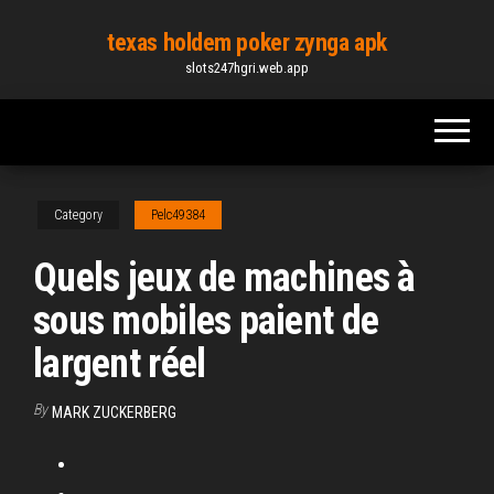
Skip
texas holdem poker zynga apk
to
slots247hgri.web.app
the
content
Category
Pelc49384
Quels jeux de machines à
sous mobiles paient de
largent réel
By
MARK ZUCKERBERG