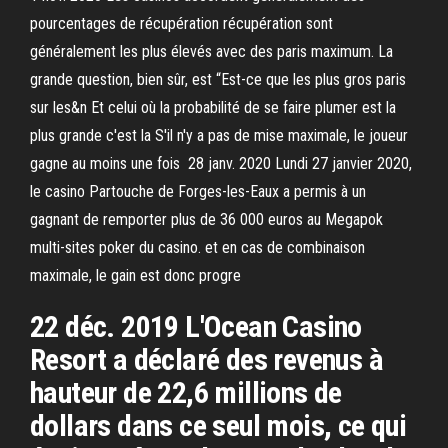
pourcentages de récupération récupération sont
généralement les plus élevés avec des paris maximum. La
grande question, bien sûr, est “Est-ce que les plus gros paris
sur les&n Et celui où la probabilité de se faire plumer est la
plus grande c'est la S'il n'y a pas de mise maximale, le joueur
gagne au moins une fois 28 janv. 2020 Lundi 27 janvier 2020,
le casino Partouche de Forges-les-Eaux a permis à un
gagnant de remporter plus de 36 000 euros au Megapok
multi-sites poker du casino. et en cas de combinaison
maximale, le gain est donc progre
22 déc. 2019 L'Ocean Casino
Resort a déclaré des revenus à
hauteur de 22,6 millions de
dollars dans ce seul mois, ce qui