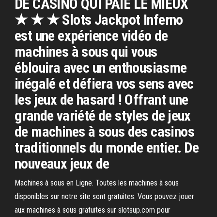
DE CASINO QUI PAIE LE MIEUX
★ ★ ★ Slots Jackpot Inferno
est une expérience vidéo de
machines à sous qui vous
éblouira avec un enthousiasme
inégalé et défiera vos sens avec
les jeux de hasard ! Offrant une
grande variété de styles de jeux
de machines à sous des casinos
traditionnels du monde entier. De
nouveaux jeux de
Machines à sous en Ligne. Toutes les machines à sous
disponibles sur notre site sont gratuites. Vous pouvez jouer
aux machines à sous gratuites sur slotsup.com pour