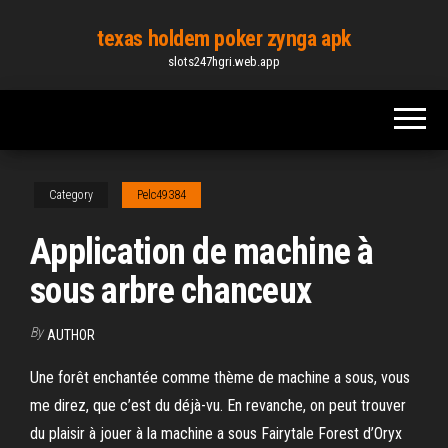
Skip
texas holdem poker zynga apk
to
slots247hgri.web.app
the
content
Category
Pelc49384
Application de machine à
sous arbre chanceux
By
AUTHOR
Une forêt enchantée comme thème de machine a sous, vous
me direz, que c’est du déjà-vu. En revanche, on peut trouver
du plaisir à jouer à la machine a sous Fairytale Forest d’Oryx