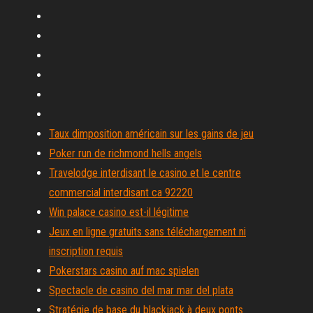
Taux dimposition américain sur les gains de jeu
Poker run de richmond hells angels
Travelodge interdisant le casino et le centre
commercial interdisant ca 92220
Win palace casino est-il légitime
Jeux en ligne gratuits sans téléchargement ni
inscription requis
Pokerstars casino auf mac spielen
Spectacle de casino del mar mar del plata
Stratégie de base du blackjack à deux ponts