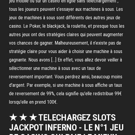
jeu mobile ou sur un casino en ligne sans téléchargement ,
tous les joueurs peuvent s’essayer aux machines à sous. Les
jeux de machines à sous sont différents des autres jeux de
casino. Le Poker, le blackjack, la roulette, et presque tous les
autres jeux ont des stratégies claires qui peuvent augmenter
vos chances de gagner. Malheureusement, il n’existe pas de
stratégie claire pour vous aider à choisir une machine à sous
gagnante. Nous avons […] En effet, vous allez devoir veiller à
sélectionner une machine à sous avec un taux de
reversement important. Vous perdrez ainsi, beaucoup moins
d'argent. Par exemple, si une machine à sous affiche un taux
de reversement de 99%, cela signifie qu'elle redistribue 99€
lorsqu'elle en prend 100€.
★ ★ ★ TELECHARGEZ SLOTS
JACKPOT INFERNO - LE N°1 JEU